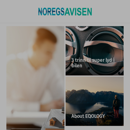
Bidrar til å løse
bemanningskrisen i
nordisk helsevesen
CRM for små
bedrifter: