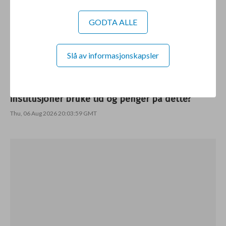
GODTA ALLE
Slå av informasjonskapsler
Den nye smerteindustrien: Skal offentlige
institusjoner bruke tid og penger på dette?
Thu, 06 Aug 2026 20:03:59 GMT