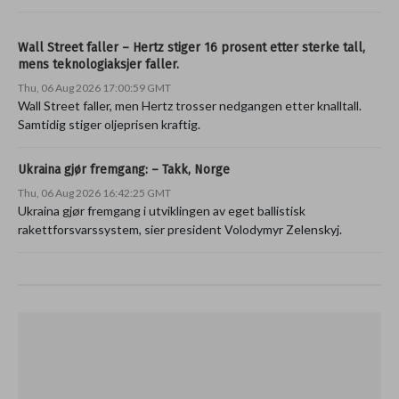
Wall Street faller – Hertz stiger 16 prosent etter sterke tall,
mens teknologiaksjer faller.
Thu, 06 Aug 2026 17:00:59 GMT
Wall Street faller, men Hertz trosser nedgangen etter knalltall.
Samtidig stiger oljeprisen kraftig.
Ukraina gjør fremgang: – Takk, Norge
Thu, 06 Aug 2026 16:42:25 GMT
Ukraina gjør fremgang i utviklingen av eget ballistisk
rakettforsvarssystem, sier president Volodymyr Zelenskyj.