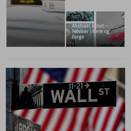
AlfaCare AS –
Deco Systems –
Forebygge trening og
innovatøren i
idrettsskader
byggebransjen